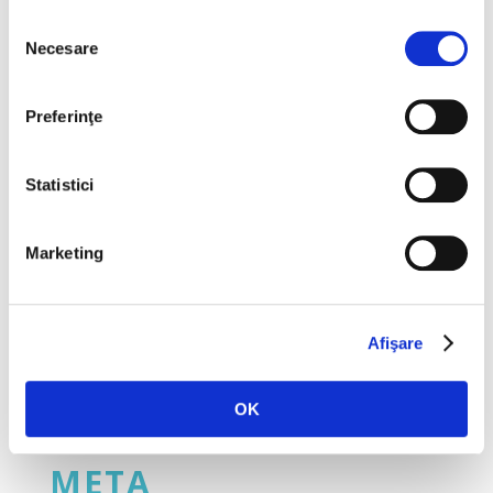
Selecția
Necesare
consimțământului
ARHIVE
ianuarie 2020
Preferinţe
noiembrie 2019
Statistici
iulie 2018
mai 2018
Marketing
martie 2018
CATEGORII
Afişare
Blog
OK
Noutati
META