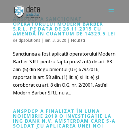
ANSPDCP A SANCȚIONAT
OPERATORULUI MODERN BARBER
S.R.L, PE DATA DE 26.11.2019 CU
AMENDĂ ÎN CUANTUM DE 14329,5 LEI
de
dpsolutions
|
ian. 3, 2020
|
Noutati
Sancțiunea a fost aplicată operatorului Modern
Barber S.R.L pentru fapta prevăzută de art. 83
alin. (5) din Regulamentul (UE) 679/2016,
raportat la art. 58 alin. (1) lit. a) și lit. e) și
coroborat cu art. 8 din O.G. nr. 2/2001. Astfel,
Modern Barber S.R.L nu a...
ANSPDCP A FINALIZAT ÎN LUNA
NOIEMBRIE 2019 O INVESTIGAȚIE LA
ING BANK N.V. AMSTERDAM CARE S-A
SOLDAT CU APLICAREA UNEI NOI