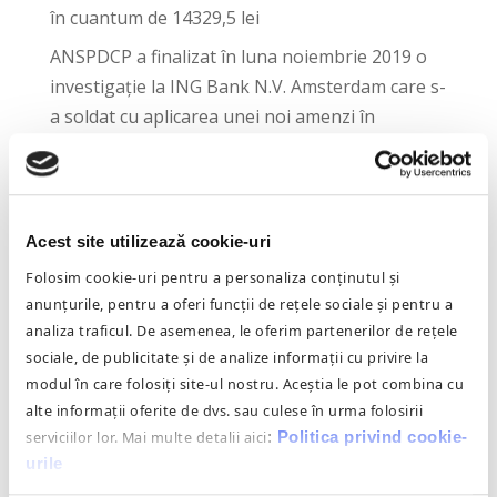
în cuantum de 14329,5 lei
ANSPDCP a finalizat în luna noiembrie 2019 o
investigație la ING Bank N.V. Amsterdam care s-
a soldat cu aplicarea unei noi amenzi în
cuantum de 80.000 euro
ANSPDCP a amendat HILMI MEDICAL CENTER
cu o amendă contravențională de 10.000 lei
Acest site utilizează cookie-uri
ANSPDCP a sancționat Primăria Cluj-Napoca
Folosim cookie-uri pentru a personaliza conținutul și
pentru prelucrarea nelegală a datelor cu
anunțurile, pentru a oferi funcții de rețele sociale și pentru a
caracter personal
analiza traficul. De asemenea, le oferim partenerilor de rețele
ANSPDCP a amendat UBER Systems România
sociale, de publicitate și de analize informații cu privire la
cu a amendă contravențională de 200.000 lei
modul în care folosiți site-ul nostru. Aceștia le pot combina cu
alte informații oferite de dvs. sau culese în urma folosirii
serviciilor lor. Mai multe detalii aici
:
Politica privind cookie-
COMENTARII
urile
RECENTE