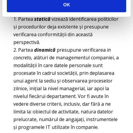
OK
realizează în doi pași:
unul static și unul dinamic.
Partea
statică
vizează identificarea politicilor
și procedurilor deja existente și presupune
verificarea conformității din această
perspectivă.
Partea
dinamică
presupune verificarea
in
concreto,
alături de managementul companiei, a
modalității în care datele personale sunt
procesate în cadrul societății, prin deplasarea
unui agent la sediu și observarea proceselor
zilnice, inițial la nivel managerial, iar apoi la
nivelul fiecărui departament. Vor fi avute în
vedere diverse criterii, inclusiv, dar fără a ne
limita la: obiectul de activitate, natura datelor
prelucrate, numărul de angajați, instrumentele
și programele IT utilizate în companie.