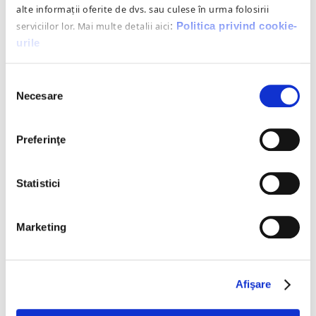
alte informații oferite de dvs. sau culese în urma folosirii
serviciilor lor. Mai multe detalii aici
:
Politica privind cookie-
urile
Selecția
Necesare
consimțământului
Preferinţe
Statistici
CE PRESUPUNE
Marketing
PROCESUL DE AUDIT
GDPR?
Afişare
Metodologia procesului de auditare se