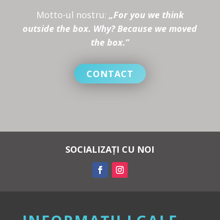
Motto-ul nostru:
„For you we think
outside the box. Why? Because we moved
the box.”
CONTACT
SOCIALIZAȚI CU NOI