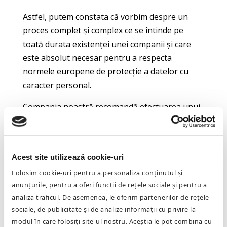
Astfel, putem constata că vorbim despre un
proces complet și complex ce se întinde pe
toată durata existenței unei companii și care
este absolut necesar pentru a respecta
normele europene de protecție a datelor cu
caracter personal.
Compania noastră recomandă efectuarea unui
audit periodic, la interval annual sau la
momentul la care are loc orice schimbare
legislativă cu impact în domeniul protecției
Acest site utilizează cookie-uri
datelor cu caracter personal.
Folosim cookie-uri pentru a personaliza conținutul și
anunțurile, pentru a oferi funcții de rețele sociale și pentru a
analiza traficul. De asemenea, le oferim partenerilor de rețele
sociale, de publicitate și de analize informații cu privire la
modul în care folosiți site-ul nostru. Aceștia le pot combina cu