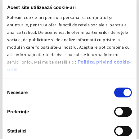
datelor, vă scutește de costuri de calificare și
Acest site utilizează cookie-uri
certificare a angajaților dumneavoastră, veți
Folosim cookie-uri pentru a personaliza conținutul și
beneficia de răspundere contractuală și
anunțurile, pentru a oferi funcții de rețele sociale și pentru a
analiza traficul. De asemenea, le oferim partenerilor de rețele
profesională din partea noastră și vă veți
sociale, de publicitate și de analize informații cu privire la
bucura de expertiza și experiența noastră în
modul în care folosiți site-ul nostru. Aceștia le pot combina cu
legislația europeană și în dreptul intern. Ne
alte informații oferite de dvs. sau culese în urma folosirii
vom implica într-o manieră obiectivă în
serviciilor lor. Mai multe detalii aici
:
Politica privind cookie-
procesele operaționale desfășurate și vom
urile
asigura menținerea legăturii și reprezentarea
în fața
Autorității Naționale de
Selecția
Supraveghere a Prelucrării Datelor cu
Necesare
consimțământului
Caracter Personal
. Astfel, vă veți bucura de
profesionalism reducând din timpul și costurile
Preferinţe
companiei.
Statistici