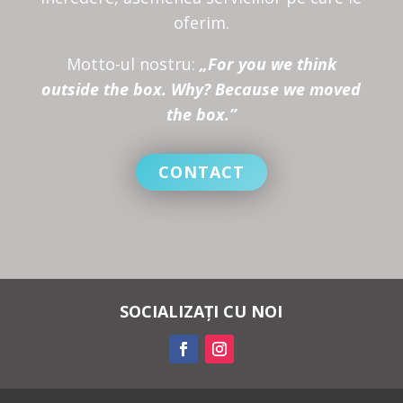
oferim.
Motto-ul nostru:
„For you we think
outside the box. Why? Because we moved
the box.”
CONTACT
SOCIALIZAȚI CU NOI