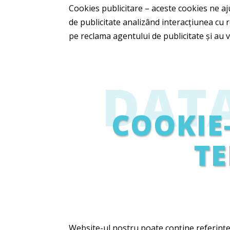
Cookies publicitare – aceste cookies ne 
de publicitate analizând interacțiunea cu r
pe reclama agentului de publicitate și au v
DAT
COOKIE
TE
Website-ul nostru poate conține referințe (