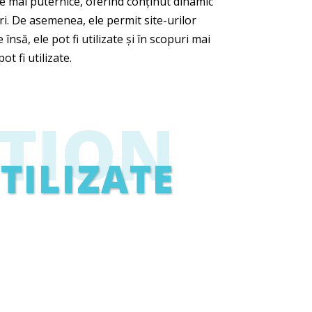
fie mai puternice, oferind conținut dinamic
uri. De asemenea, ele permit site-urilor
însă, ele pot fi utilizate și în scopuri mai
t fi utilizate.
TION
TILIZATE