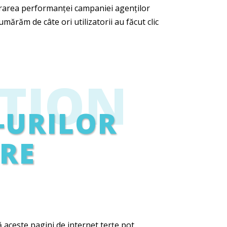
urarea performanței campaniei agenților
mărăm de câte ori utilizatorii au făcut clic
TION
-URILOR
ERE
că aceste pagini de internet terțe pot