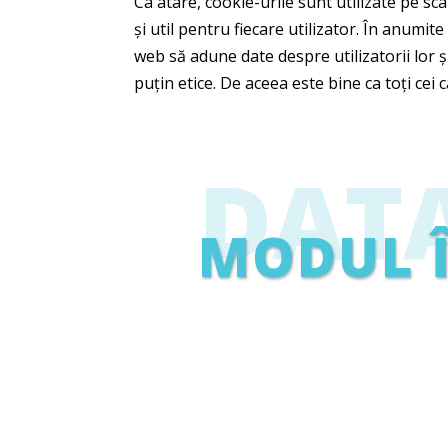
Ca atare, cookie-urile sunt utilizate pe sc
și util pentru fiecare utilizator. În anumit
web să adune date despre utilizatorii lor și
puțin etice. De aceea este bine ca toți cei
DAT
MODUL Î