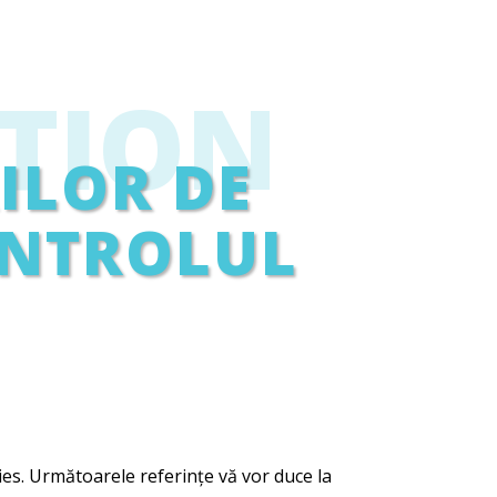
TION
ILOR DE
ONTROLUL
kies. Următoarele referințe vă vor duce la