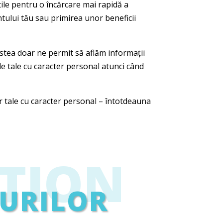
tile pentru o încărcare mai rapidă a
ntului tău sau primirea unor beneficii
estea doar ne permit să aflăm informații
ele tale cu caracter personal atunci când
or tale cu caracter personal – întotdeauna
TION
-URILOR