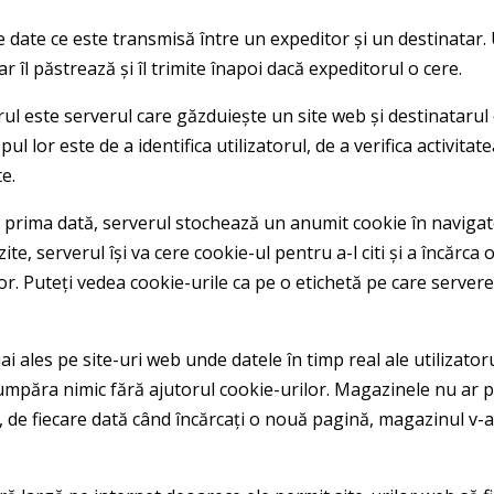
e date ce este transmisă între un expeditor și un destinatar. 
r îl păstrează și îl trimite înapoi dacă expeditorul o cere.
rul este serverul care găzduiește un site web și destinatarul
pul lor este de a identifica utilizatorul, de a verifica activitate
e.
u prima dată, serverul stochează un anumit cookie în navigato
zite, serverul își va cere cookie-ul pentru a-l citi și a încărc
or. Puteți vedea cookie-urile ca pe o etichetă pe care serverele
ai ales pe site-uri web unde datele în timp real ale utilizator
umpăra nimic fără ajutorul cookie-urilor. Magazinele nu ar pu
de fiecare dată când încărcați o nouă pagină, magazinul v-ar 