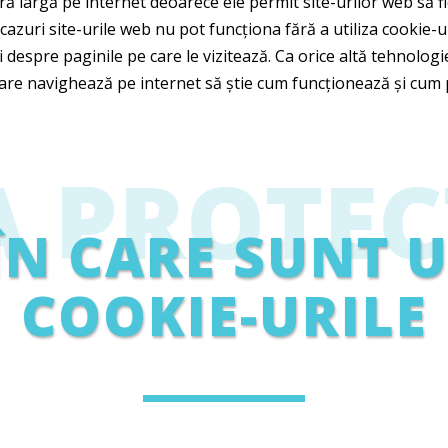
ară largă pe internet deoarece ele permit site-urilor web să 
e cazuri site-urile web nu pot funcționa fără a utiliza cookie-
 despre paginile pe care le vizitează. Ca orice altă tehnologie 
 care navighează pe internet să știe cum funcționează și cum po
A PROTEC
N CARE SUNT U
COOKIE-URILE