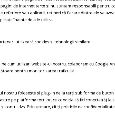
 pagini de internet terțe și nu suntem responsabili pentru co
 referințe sau aplicații, rețineți că fiecare dintre ele va avea 
icații înainte de a le utiliza.
arteneri utilizează cookies și tehnologii similare
ine cum utilizați website-ul nostru, colaborăm cu Google Ana
zătoare pentru monitorizarea traficului.
nostru folosește și plug-in de la terți sub forma de buton d
stre pe platforma terților, cu condiția să fiți conectat(ă) la se
contul dvs. Prin urmare, citiți politicile de confidențialitate 