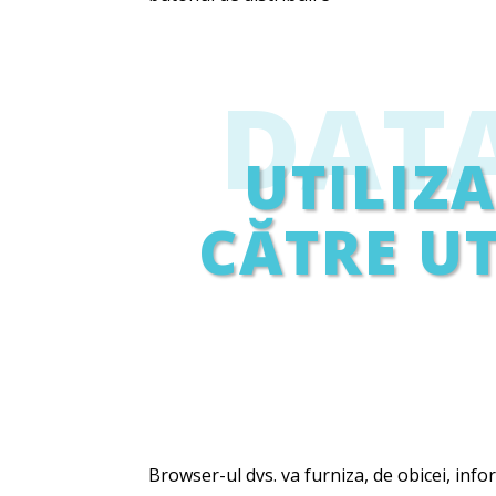
DAT
UTILIZ
CĂTRE U
Browser-ul dvs. va furniza, de obicei, info