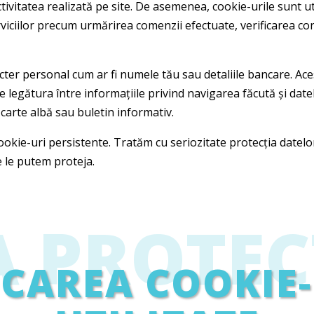
tivitatea realizată pe site. De asemenea, cookie-urile sunt u
rviciilor precum urmărirea comenzii efectuate, verificarea co
cter personal cum ar fi numele tău sau detaliile bancare. Ac
ace legătura între informațiile privind navigarea făcută și dat
 carte albă sau buletin informativ.
 cookie-uri persistente. Tratăm cu seriozitate protecția datel
 le putem proteja.
A PROTEC
ICAREA COOKIE