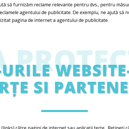
ajută să furnizăm reclame relevante pentru dvs., pentru măs
eclamele agentului de publicitate. De exemplu, ne ajută să nu
izitat pagina de internet a agentului de publicitate.
A PROTEC
-URILE WEBSITE
RȚE SI PARTEN
links) către pagini de internet sau aplicații terțe,. Rețineți 