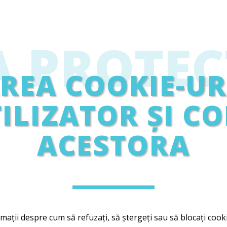
A PROTEC
AREA COOKIE-UR
TILIZATOR ȘI C
ACESTORA
rmații despre cum să refuzați, să ștergeți sau să blocați coo