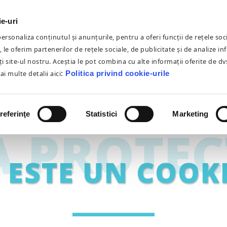
HOME
DESPRE NOI
GDPR
PA
ie-uri
rsonaliza conținutul și anunțurile, pentru a oferi funcții de rețele soci
 le oferim partenerilor de rețele sociale, de publicitate și de analize in
iți site-ul nostru. Aceștia le pot combina cu alte informații oferite de dv
 DE UTILIZARE 
Mai multe detalii aici
:
Politica privind cookie-urile
URILOR
referinţe
Statistici
Marketing
A PROTEC
 ESTE UN COOK