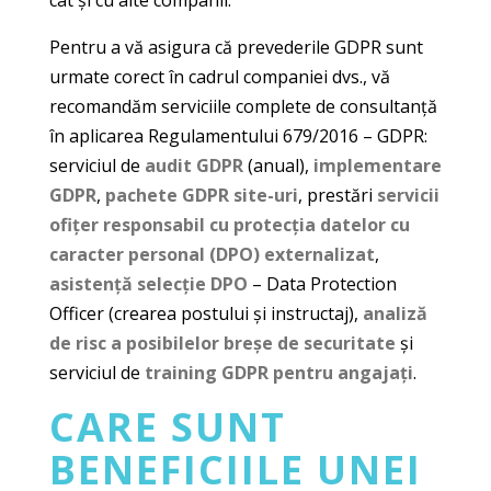
Pentru a vă asigura că prevederile GDPR sunt
urmate corect în cadrul companiei dvs., vă
recomandăm serviciile complete de consultanță
în aplicarea Regulamentului 679/2016 – GDPR:
serviciul de
audit GDPR
(anual),
implementare
GDPR
,
pachete GDPR site-uri
, prestări
servicii
ofițer responsabil cu protecția datelor cu
caracter personal (DPO) externalizat
,
asistență selecție DPO
– Data Protection
Officer (crearea postului și instructaj),
analiză
de risc a posibilelor breșe de securitate
și
serviciul de
training GDPR pentru angajați
.
CARE SUNT
BENEFICIILE UNEI