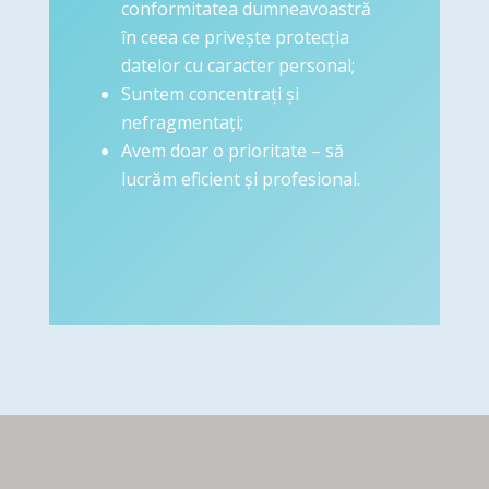
conformitatea dumneavoastră
în ceea ce privește protecția
datelor cu caracter personal;
Suntem concentrați și
nefragmentați;
Avem doar o prioritate – să
lucrăm eficient și profesional.