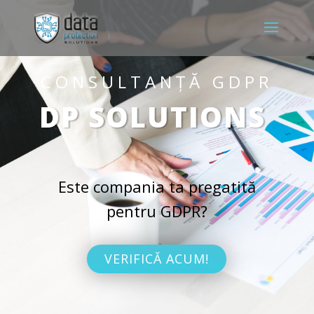
CONSULTANȚĂ GDPR
DP SOLUTIONS
Este compania ta pregatită
pentru GDPR?
VERIFICĂ ACUM!