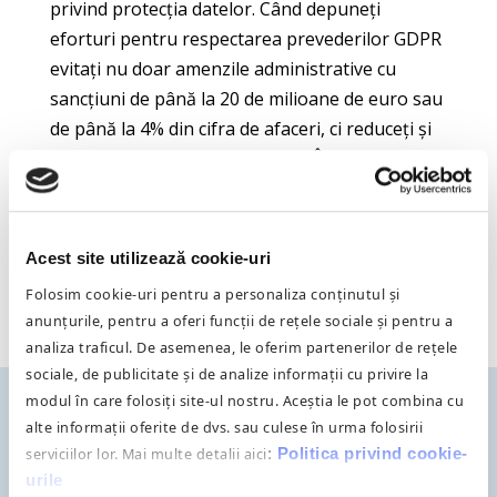
privind protecția datelor. Când depuneți
eforturi pentru respectarea prevederilor GDPR
evitați nu doar amenzile administrative cu
sancțiuni de până la 20 de milioane de euro sau
de până la 4% din cifra de afaceri, ci reduceți și
pătarea imaginii companiei dvs. Încălcarea
măsurilor de conformare GDPR poate impune
și alte sancțiuni, care odată făcute publice vă
vor afecta credibilitatea pe piață.
Acest site utilizează cookie-uri
Folosim cookie-uri pentru a personaliza conținutul și
anunțurile, pentru a oferi funcții de rețele sociale și pentru a
analiza traficul. De asemenea, le oferim partenerilor de rețele
sociale, de publicitate și de analize informații cu privire la
modul în care folosiți site-ul nostru. Aceștia le pot combina cu
alte informații oferite de dvs. sau culese în urma folosirii
serviciilor lor. Mai multe detalii aici
:
Politica privind cookie-
CONFORMITATEA
urile