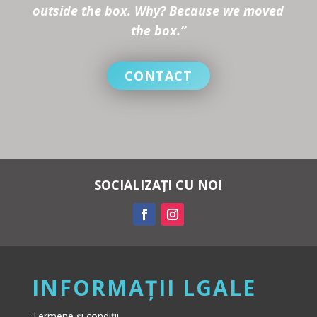
outside the box. Why? Because we moved
the box.”
CONTACT
SOCIALIZAȚI CU NOI
INFORMAȚII LGALE
Termene și condiții