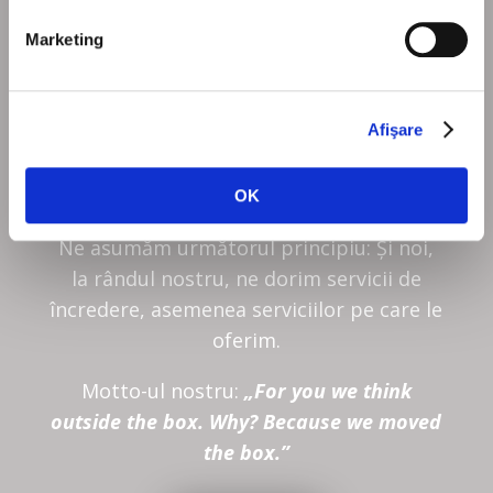
Marketing
HAIDEȚI SĂ
ÎNCEPEM!
Afişare
OK
Ne asumăm următorul principiu: Și noi,
la rândul nostru, ne dorim servicii de
încredere, asemenea serviciilor pe care le
oferim.
Motto-ul nostru:
„For you we think
outside the box. Why? Because we moved
the box.”