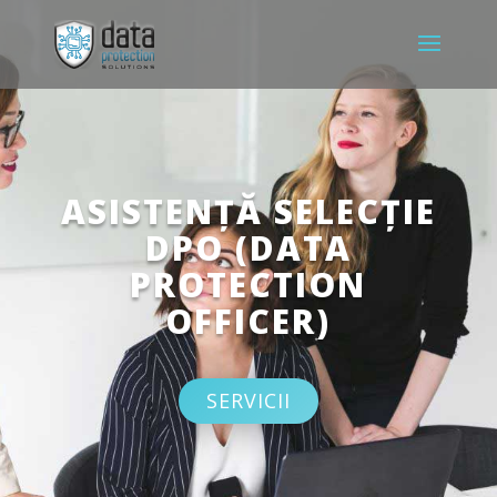
ASISTENȚĂ SELECȚIE
DPO (DATA
PROTECTION
OFFICER)
SERVICII