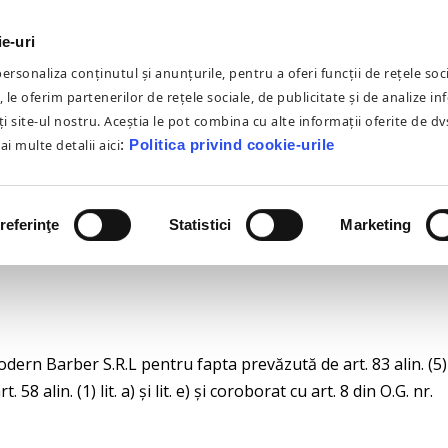
HOME
DESPRE NOI
GDPR
PA
ie-uri
SANCȚIONAT
rsonaliza conținutul și anunțurile, pentru a oferi funcții de rețele soci
 le oferim partenerilor de rețele sociale, de publicitate și de analize in
UI MODERN BARBE
iți site-ul nostru. Aceștia le pot combina cu alte informații oferite de dv
Mai multe detalii aici
:
Politica privind cookie-urile
A DE 26.11.2019 CU
UANTUM DE 14329,
referinţe
Statistici
Marketing
dern Barber S.R.L pentru fapta prevăzută de art. 83 alin. (5)
 alin. (1) lit. a) și lit. e) și coroborat cu art. 8 din O.G. nr.