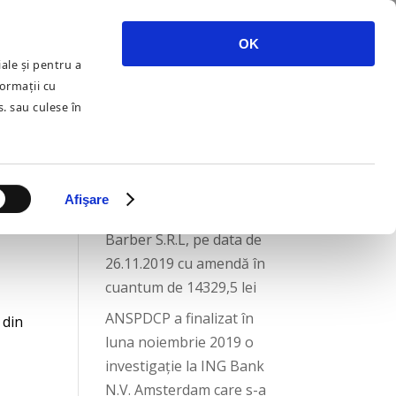
CHETE GDPR SITEURI
SERVICII
ȘTIRI
CONTACT
OK
ale și pentru a
formații cu
R
s. sau culese în
ARTICOLE
RECENTE
5
ANSPDCP a sancționat
Afişare
operatorului Modern
Barber S.R.L, pe data de
26.11.2019 cu amendă în
cuantum de 14329,5 lei
ANSPDCP a finalizat în
 din
luna noiembrie 2019 o
investigație la ING Bank
N.V. Amsterdam care s-a