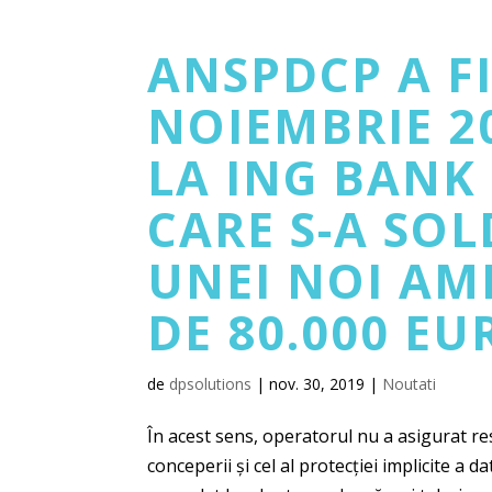
ANSPDCP A F
NOIEMBRIE 20
LA ING BANK
CARE S-A SO
UNEI NOI AM
DE 80.000 EU
de
dpsolutions
|
nov. 30, 2019
|
Noutati
În acest sens, operatorul nu a asigurat r
conceperii și cel al protecției implicite a d