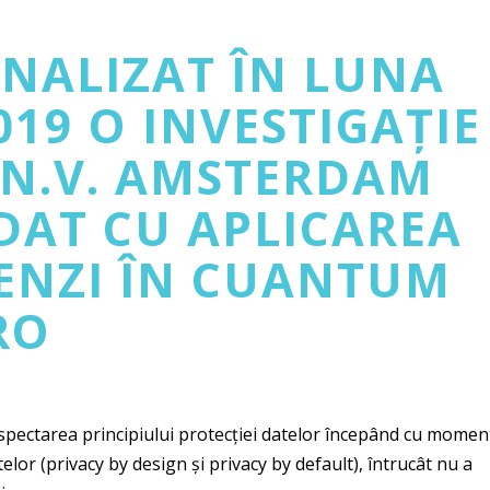
INALIZAT ÎN LUNA
19 O INVESTIGAȚIE
 N.V. AMSTERDAM
LDAT CU APLICAREA
ENZI ÎN CUANTUM
RO
espectarea principiului protecției datelor începând cu momen
atelor (privacy by design și privacy by default), întrucât nu a