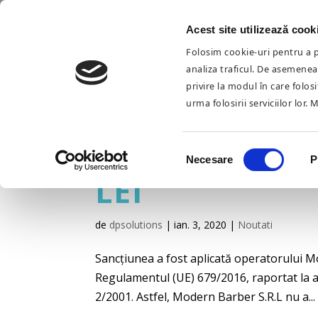
Acest site utilizează cook
ANSPDCP A 
Folosim cookie-uri pentru a pe
analiza traficul. De asemenea,
OPERATORUL
privire la modul în care folos
urma folosirii serviciilor lor. 
S.R.L, PE DAT
AMENDĂ ÎN C
Selecția
Necesare
P
consimțământului
LEI
de
dpsolutions
|
ian. 3, 2020
|
Noutati
Sancțiunea a fost aplicată operatorului Mo
Regulamentul (UE) 679/2016, raportat la art. 58
2/2001. Astfel, Modern Barber S.R.L nu a...