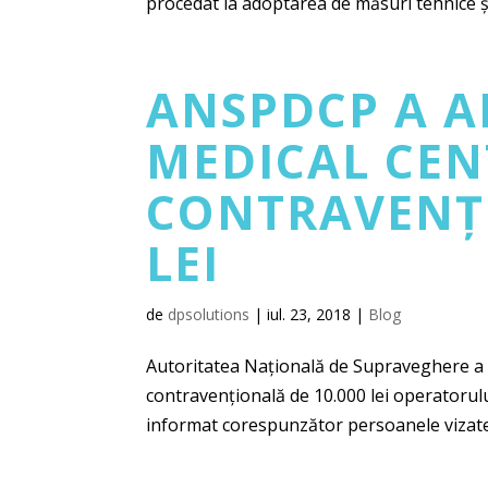
procedat la adoptarea de măsuri tehnice și.
ANSPDCP A A
MEDICAL CEN
CONTRAVENȚI
LEI
de
dpsolutions
|
iul. 23, 2018
|
Blog
Autoritatea Națională de Supraveghere a P
contravențională de 10.000 lei operatorulu
informat corespunzător persoanele vizate 