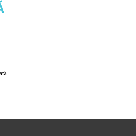
Ă
ată