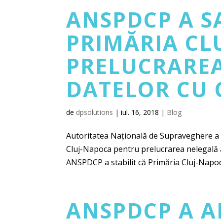
ANSPDCP A 
PRIMĂRIA CL
PRELUCRAREA
DATELOR CU 
de
dpsolutions
|
iul. 16, 2018
|
Blog
Autoritatea Națională de Supraveghere a P
Cluj-Napoca pentru prelucrarea nelegală a
ANSPDCP a stabilit că Primăria Cluj-Napoc
ANSPDCP A 