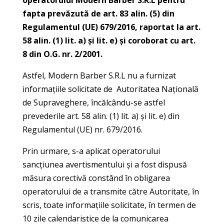
operatorului
Modern Barber S.R.L
pentru
fapta prevăzută de art. 83 alin. (5) din
Regulamentul (UE) 679/2016, raportat la art.
58 alin. (1) lit. a) și lit. e) și coroborat cu art.
8 din O.G. nr. 2/2001.
Astfel, Modern Barber S.R.L nu a furnizat
informaţiile solicitate de Autoritatea Națională
de Supraveghere, încălcându-se astfel
prevederile art. 58 alin. (1) lit. a) și lit. e) din
Regulamentul (UE) nr. 679/2016.
Prin urmare, s-a aplicat operatorului
sancțiunea avertismentului și a fost dispusă
măsura corectivă constând în obligarea
operatorului de a transmite către Autoritate, în
scris, toate informațiile solicitate, în termen de
10 zile calendaristice de la comunicarea