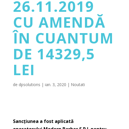
26.11.2019
CU AMENDĂ
ÎN CUANTUM
DE 14329,5
LEI
de
dpsolutions
|
ian. 3, 2020
|
Noutati
Sancțiunea a fost aplicată