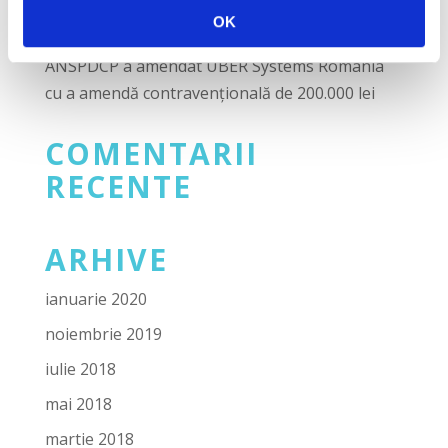
pentru prelucrarea nelegală a datelor cu
OK
caracter personal
ANSPDCP a amendat UBER Systems România
cu a amendă contravențională de 200.000 lei
COMENTARII
RECENTE
ARHIVE
ianuarie 2020
noiembrie 2019
iulie 2018
mai 2018
martie 2018